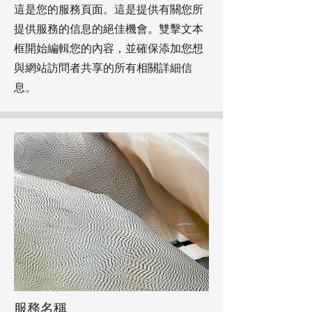
這是您的服務頁面。這是提供有關您所
提供服務的信息的絕佳機會。雙擊文本
框開始編輯您的內容，並確保添加您想
與網站訪問者共享的所有相關詳細信
息。
服務名稱